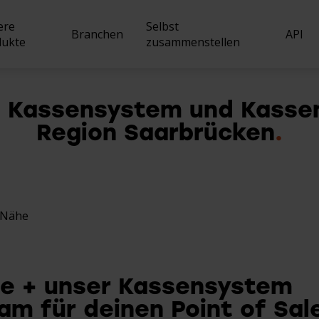
ere
Selbst
Branchen
API
dukte
zusammenstellen
, Kassensystem und Kassen
Region Saarbrücken
Nachrich
Gastronomie
Kasse
Verkauf
Stellena
Poppodium & Kultur
Kiosk
Verwaltung
Unsere R
Snackbar
r Nähe
QR Bestell-App
Kundenbindung
Sport
Handheld
se + unser Kassensystem
Garten-Center & Baumarkt
am für deinen Point of Sal
Bestellwebsite