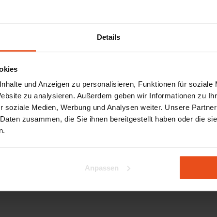
E-Mail Adresse
Details
okies
Demo anfordern
nhalte und Anzeigen zu personalisieren, Funktionen für soziale
Website zu analysieren. Außerdem geben wir Informationen zu I
r soziale Medien, Werbung und Analysen weiter. Unsere Partner
ost
 Daten zusammen, die Sie ihnen bereitgestellt haben oder die s
n.
enutzerfreundlichkeit
Durchschnittsbewertung
4,7
inblick
100+
Bewertungen bei
Google
.
Anpassen
exibilität
msatz