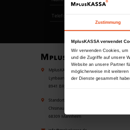
Telefonnummer
Zustimmung
MplusKASSA verwendet Co
Wir verwenden Cookies, um I
und die Zugriffe auf unsere 
Website an unsere Partner fü
MplusKASSA Niederlande
R
möglicherweise mit weiteren
Lynbaan 31
der Dienste gesammelt habe
B
8941 BR
Leeuwarden
E
Standort Deutschland
Fl
Chisinauer Platz 2
U
68309
Mannheim