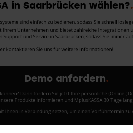
A in Saarbrücken
wählen?
ysteme sind einfach zu bedienen, sodass Sie schnell losle
mit Ihrem Unternehmen und bietet zahlreiche Integrationen
len Support und Service in Saarbrücken, sodass Sie immer au
r kontaktieren Sie uns für weitere Informationen!​
Demo anfordern
un können? Dann fordern Sie jetzt Ihre persönliche (Online-)
 unsere Produkte informieren und MplusKASSA 30 Tage lang
it Ihnen in Verbindung setzen, um einen Vorführtermin zu v
Firmenname