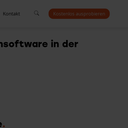
Kontakt
Kostenlos ausprobieren
software in der
ten
Einzelhandel
Backoffice
Schnittstellen
Gäste-App
ngebote
Fachgeschäft
Lager
Kundenkarte
eseller
Mode
Küchenmanagement
Guthabenkarte
Versorgung & Dienstleistungen
Zahlung
Bäckerei
e