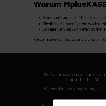
Warum MplusKASS
Benutzerfreundlich: Unsere Kassens
Flexibilität: Unser System wächst 
Lokaler Service: Wir bieten schnel
Fordern Sie noch heute eine Demo an ode
Sie fragen sich, was wir für Sie t
sich unverbindlich über
Wir werden uns schnellstmöglich m
Name