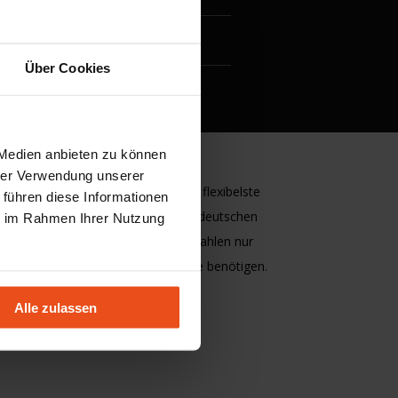
Über Cookies
 Medien anbieten zu können
MplusKASSA ist die
hrer Verwendung unserer
benutzerfreundlichste und flexibelste
 führen diese Informationen
Kassensoftware auf dem deutschen
ie im Rahmen Ihrer Nutzung
Markt. Sie wählen und bezahlen nur
die
Funktionalitäten
die Sie benötigen.
So zahlen Sie nie zu viel.
Alle zulassen