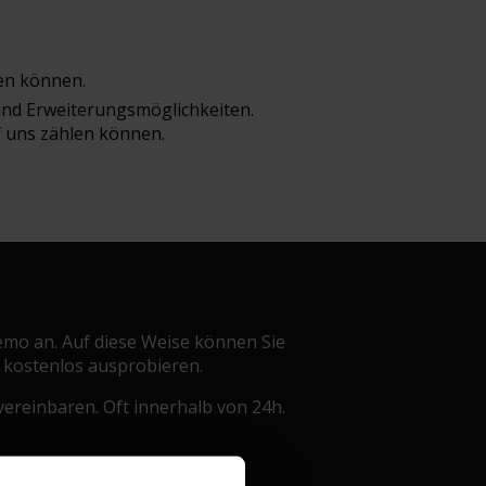
gen können.
 und Erweiterungsmöglichkeiten.
f uns zählen können.
Demo an. Auf diese Weise können Sie
 kostenlos ausprobieren.
ereinbaren. Oft innerhalb von 24h.