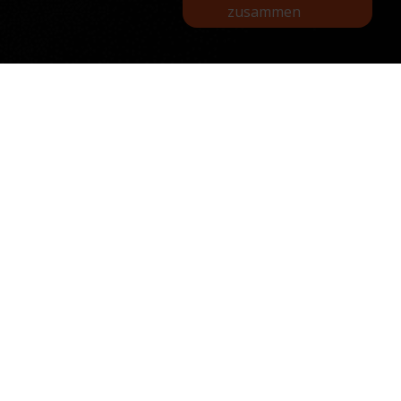
zusammen
Kassa-apparatuur
Kassenschubladen
Eine sichere, robuste und praktische
Kassenschublade ist unverzichtbar. Wählen Sie
die Schublade, die Ihren Anforderungen
entspricht. Eine Fliptop-Kassenschublade, bei der
die Schublade nach oben öffnet, oder eine
Schublade, die sich beim Öffnen herauszieht? Die
interne Fächeraufteilung kann auf verschiedene
Weise nach Wunsch angepasst werden, mit
verstellbaren Einsätzen und Fächern in