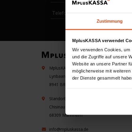
Telefonnummer
Zustimmung
MplusKASSA verwendet Co
Wir verwenden Cookies, um I
und die Zugriffe auf unsere 
Website an unsere Partner fü
MplusKASSA Niederlande
R
möglicherweise mit weiteren
Lynbaan 31
der Dienste gesammelt habe
B
8941 BR
Leeuwarden
E
Standort Deutschland
Fl
Chisinauer Platz 2
U
68309
Mannheim
info@mpluskassa.de