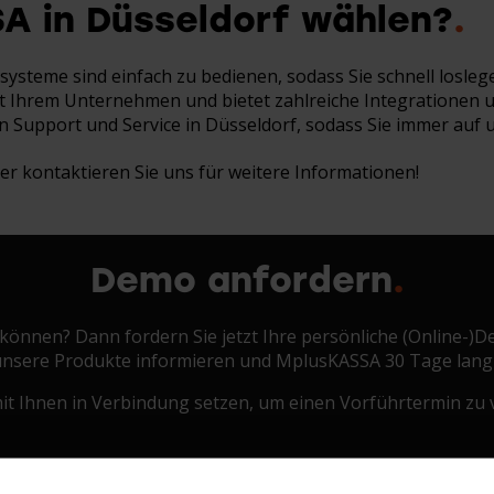
 in Düsseldorf
wählen?
ysteme sind einfach zu bedienen, sodass Sie schnell losle
mit Ihrem Unternehmen und bietet zahlreiche Integrationen
len Support und Service in Düsseldorf, sodass Sie immer auf
r kontaktieren Sie uns für weitere Informationen!​
Demo anfordern
un können? Dann fordern Sie jetzt Ihre persönliche (Online-)
 unsere Produkte informieren und MplusKASSA 30 Tage lang
it Ihnen in Verbindung setzen, um einen Vorführtermin zu v
Firmenname