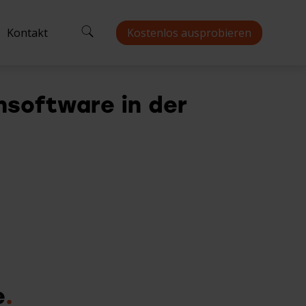
Kontakt
Kostenlos ausprobieren
software in der
ten
Einzelhandel
Backoffice
Schnittstellen
Gäste-App
ngebote
Fachgeschäft
Lager
Kundenkarte
eseller
Mode
Küchenmanagement
Guthabenkarte
Versorgung & Dienstleistungen
Zahlung
Bäckerei
e