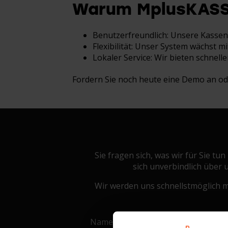
Warum MplusKASSA
Benutzerfreundlich: Unsere Kassens
Flexibilität: Unser System wächst 
Lokaler Service: Wir bieten schnel
Fordern Sie noch heute eine Demo an ode
Sie fragen sich, was wir für Sie t
sich unverbindlich über
Wir werden uns schnellstmöglich m
Name