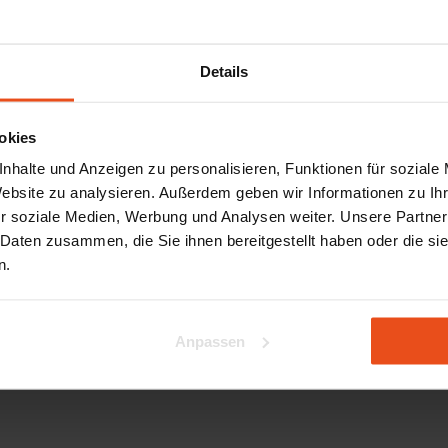
E-Mail Adresse
Details
Demo anfordern
okies
nhalte und Anzeigen zu personalisieren, Funktionen für soziale
Website zu analysieren. Außerdem geben wir Informationen zu I
r soziale Medien, Werbung und Analysen weiter. Unsere Partner
ost
 Daten zusammen, die Sie ihnen bereitgestellt haben oder die s
n.
enutzerfreundlichkeit
Durchschnittsbewertung
4,7
inblick
100+
Bewertungen bei
Google
.
exibilität
Anpassen
msatz