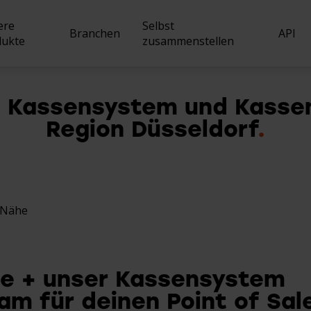
ere
Selbst
Branchen
API
dukte
zusammenstellen
, Kassensystem und Kassen
Region Düsseldorf
Nachrich
Gastronomie
Kasse
Verkauf
Stellena
Poppodium & Kultur
Kiosk
Verwaltung
Unsere R
Snackbar
r Nähe
QR Bestell-App
Kundenbindung
Sport
Handheld
se + unser Kassensystem
Garten-Center & Baumarkt
am für deinen Point of Sal
Bestellwebsite