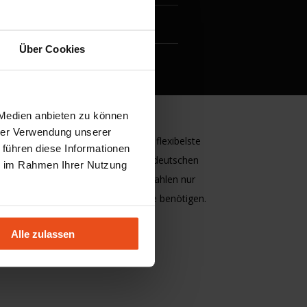
Über Cookies
 Medien anbieten zu können
MplusKASSA ist die
hrer Verwendung unserer
benutzerfreundlichste und flexibelste
 führen diese Informationen
Kassensoftware auf dem deutschen
ie im Rahmen Ihrer Nutzung
Markt. Sie wählen und bezahlen nur
die
Funktionalitäten
die Sie benötigen.
So zahlen Sie nie zu viel.
Alle zulassen